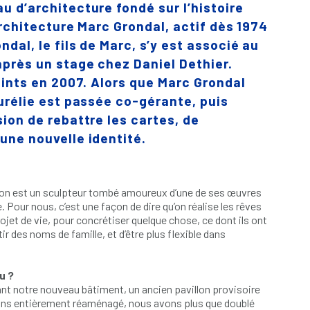
u d’architecture fondé sur l’histoire
’Architecture Marc Grondal, actif dès 1974
dal, le fils de Marc, s’y est associé au
près un stage chez Daniel Dethier.
oints en 2007. Alors que Marc Grondal
urélie est passée co-gérante, puis
ion de rebattre les cartes, de
une nouvelle identité.
ion est un sculpteur tombé amoureux d’une de ses œuvres
ie. Pour nous, c’est une façon de dire qu’on réalise les rêves
projet de vie, pour concrétiser quelque chose, ce dont ils ont
r des noms de famille, et d’être plus flexible dans
u ?
nt notre nouveau bâtiment, un ancien pavillon provisoire
ons entièrement réaménagé, nous avons plus que doublé