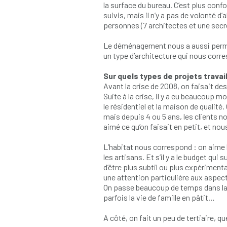
la surface du bureau. C’est plus con
suivis, mais il n’y a pas de volonté d’
personnes (7 architectes et une secré
Le déménagement nous a aussi permis
un type d’architecture qui nous corre
Sur quels types de projets travai
Avant la crise de 2008, on faisait d
Suite à la crise, il y a eu beaucoup 
le résidentiel et la maison de qualit
mais depuis 4 ou 5 ans, les clients 
aimé ce qu’on faisait en petit, et n
L’habitat nous correspond : on aime l
les artisans. Et s’il y a le budget qui
d’être plus subtil ou plus expériment
une attention particulière aux aspec
On passe beaucoup de temps dans la c
parfois la vie de famille en pâtit…
A côté, on fait un peu de tertiaire,