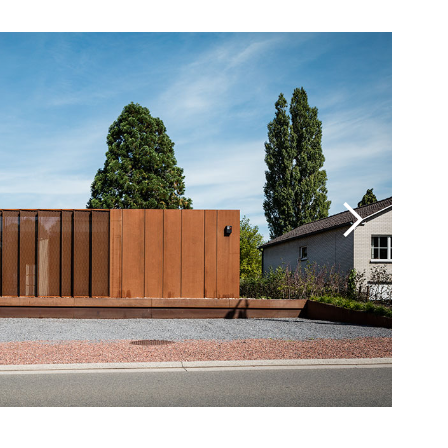
© Van B