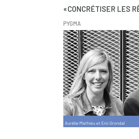
« CONCRÉTISER LES R
PYGMA
Aurélie Mathieu et Eric Grondal