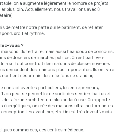
fortable, on a augmenté légèrement le nombre de projets
aller plus loin. Actuellement, nous travaillons avec 8
taire).
 de mettre notre patte sur le bâtiment, de refléter
spond, droit et rythmé.
llez-vous ?
es maisons, du tertiaire, mais aussi beaucoup de concours.
moins de dossiers de marchés publics. On est parti vers
é. On a surtout construit des maisons de classe moyenne,
nous demandent des maisons plus importantes. Ils ont vu et
ous confient désormais des missions de standing.
e contact avec les particuliers, les entrepreneurs,
 suit, on peut se permettre de sortir des sentiers battus et
al, de faire une architecture plus audacieuse. On apporte
ts énergétiques, on crée des maisons ultra-performantes.
onception, les avant-projets. On est très investi, mais
 quelques commerces, des centres médicaux.