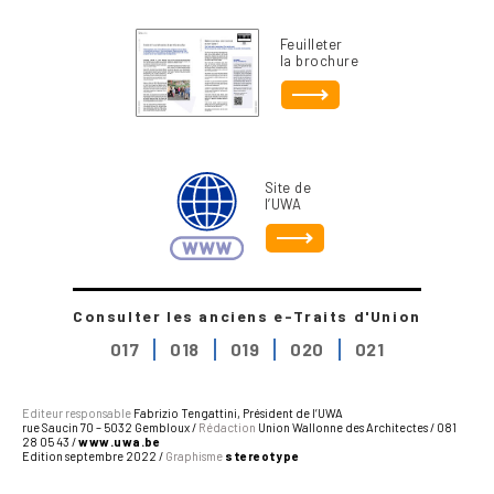
Feuilleter
la brochure
Site de
l’UWA
Consulter les anciens e-Traits d'Union
017
018
019
020
021
Editeur responsable
Fabrizio Tengattini, Président de l’UWA
rue Saucin 70 – 5032 Gembloux /
Rédaction
Union Wallonne des Architectes / 081
28 05 43 /
www.uwa.be
Edition septembre 2022 /
Graphisme
stereotype